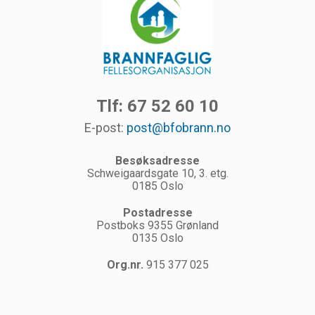
Tlf: 67 52 60 10
E-post:
post@bfobrann.no
Besøksadresse
Schweigaardsgate 10, 3. etg.
0185 Oslo
Postadresse
Postboks 9355 Grønland
0135 Oslo
Org.nr.
915 377 025