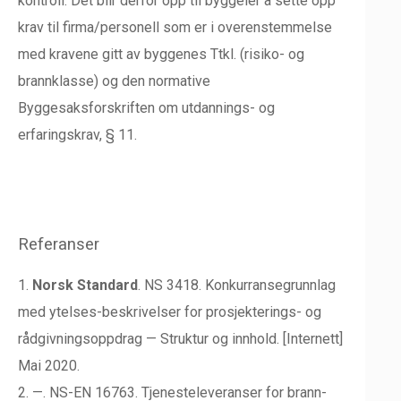
kontroll. Det blir derfor opp til byggeier å sette opp
krav til firma/personell som er i overenstemmelse
med kravene gitt av byggenes Ttkl. (risiko- og
brannklasse) og den normative
Byggesaksforskriften om utdannings- og
erfaringskrav, § 11.
Referanser
1.
Norsk Standard
. NS 3418. Konkurransegrunnlag
med ytelses-beskrivelser for prosjekterings- og
rådgivningsoppdrag — Struktur og innhold. [Internett]
Mai 2020.
2. —. NS-EN 16763. Tjenesteleveranser for brann-