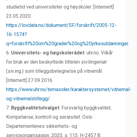
studietid ved universiteter og høyskoler. [Internett]
23 05 2020.
https://lovdata.no/dokument/SF/forskrift/2005-12-
16-1574?
q=forskrift%20om%20grader%20og%20yrkesutdanninger.
6.
Universitets- og høgskolerådet
. uhr.no. Vilkår
for bruk av den beskyttede tittelen sivilingeniør
(siv.ing.) som tilleggsbetegnelse på vitnemål.
[Internett] 27 09 2016.
https://www.uhr.no/temasider/karaktersystemet/vitnemal-
og-vitnemalstillegg/.
7.
Byggkvalitetutvalget
. Forsvarlig byggkvalitet;
Kompetanse, kontroll og seriøsitet. Oslo :
Departementenes sikkerhets- og
serviceorganisasjon, 2020. s. 115. H-2457 B.