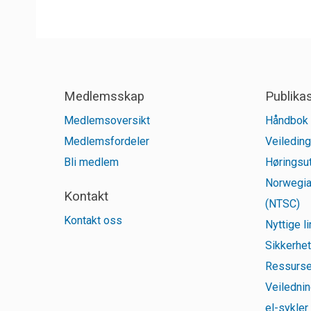
Medlemsskap
Publika
Medlemsoversikt
Håndbok 
Medlemsfordeler
Veileding
Bli medlem
Høringsut
Norwegia
Kontakt
(NTSC)
Kontakt oss
Nyttige l
Sikkerhet
Ressurse
Veilednin
el-sykler