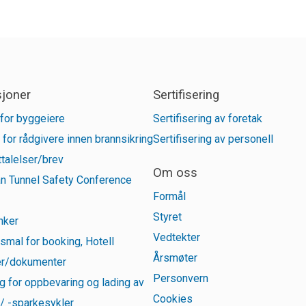
sjoner
Sertifisering
for byggeiere
Sertifisering av foretak
 for rådgivere innen brannsikring
Sertifisering av personell
talelser/brev
Om oss
n Tunnel Safety Conference
Formål
Styret
inker
Vedtekter
smal for booking, Hotell
Årsmøter
r/dokumenter
Personvern
g for oppbevaring og lading av
Cookies
 / -sparkesykler