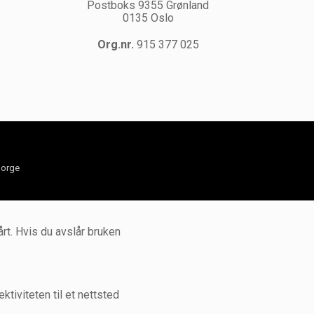
Postboks 9355 Grønland
0135 Oslo
Org.nr.
915 377 025
orge
rt. Hvis du avslår bruken
tiviteten til et nettsted