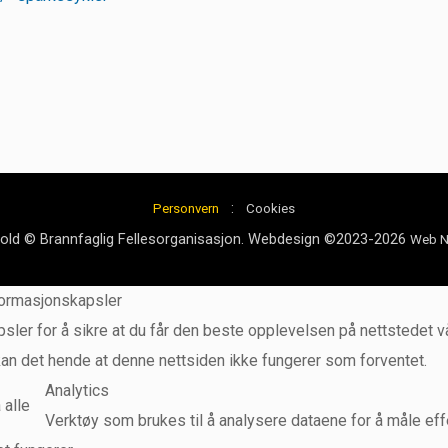
:
Personvern
Cookies
hold © Brannfaglig Fellesorganisasjon. Webdesign ©2023-2026
Web N
formasjonskapsler
sler for å sikre at du får den beste opplevelsen på nettstedet vå
kan det hende at denne nettsiden ikke fungerer som forventet.
Analytics
 alle
Verktøy som brukes til å analysere dataene for å måle effek