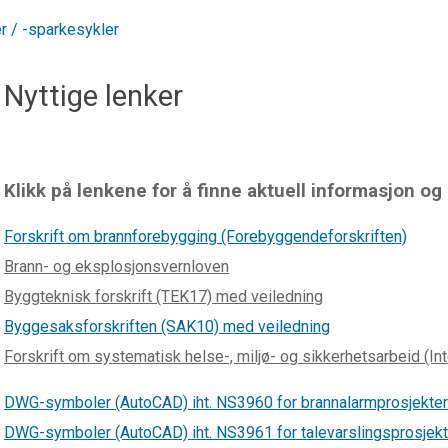
r / -sparkesykler
Nyttige lenker
Klikk på lenkene for å finne aktuell informasjon og
Forskrift om brannforebygging (Forebyggendeforskriften)
Brann- og eksplosjonsvernloven
Byggteknisk forskrift (TEK17) med veiledning
Byggesaksforskriften (SAK10) med veiledning
Forskrift om systematisk helse-, miljø- og sikkerhetsarbeid (Int
DWG-symboler (AutoCAD) iht. NS3960 for brannalarmprosjekter
DWG-symboler (AutoCAD) iht. NS3961 for talevarslingsprosjekt