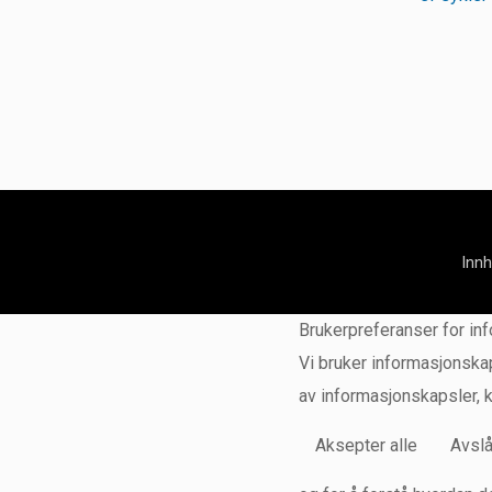
Inn
Brukerpreferanser for in
Vi bruker informasjonskap
av informasjonskapsler, 
Aksepter alle
Avslå