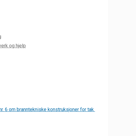
g
erk og hjelp
nr.
6 om branntekniske konstruksjoner for tak