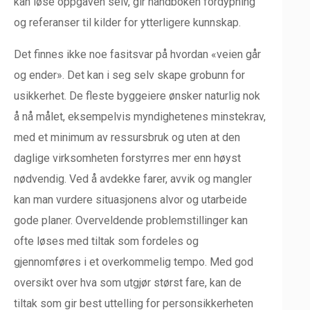
kan løse oppgaven selv, gir håndboken fordypning
og referanser til kilder for ytterligere kunnskap.
Det finnes ikke noe fasitsvar på hvordan «veien går
og ender». Det kan i seg selv skape grobunn for
usikkerhet. De fleste byggeiere ønsker naturlig nok
å nå målet, eksempelvis myndighetenes minstekrav,
med et minimum av ressursbruk og uten at den
daglige virksomheten forstyrres mer enn høyst
nødvendig. Ved å avdekke farer, avvik og mangler
kan man vurdere situasjonens alvor og utarbeide
gode planer. Overveldende problemstillinger kan
ofte løses med tiltak som fordeles og
gjennomføres i et overkommelig tempo. Med god
oversikt over hva som utgjør størst fare, kan de
tiltak som gir best uttelling for personsikkerheten