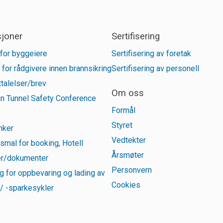
sjoner
Sertifisering
for byggeiere
Sertifisering av foretak
 for rådgivere innen brannsikring
Sertifisering av personell
talelser/brev
Om oss
n Tunnel Safety Conference
Formål
Styret
inker
Vedtekter
smal for booking, Hotell
Årsmøter
r/dokumenter
Personvern
g for oppbevaring og lading av
Cookies
 / -sparkesykler