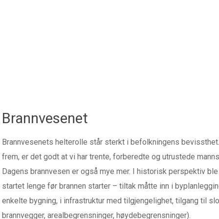
Brannvesenet
Brannvesenets helterolle står sterkt i befolkningens bevissthet
frem, er det godt at vi har trente, forberedte og utrustede mann
Dagens brannvesen er også mye mer. I historisk perspektiv ble d
startet lenge før brannen starter – tiltak måtte inn i byplanlegg
enkelte bygning, i infrastruktur med tilgjengelighet, tilgang til 
brannvegger, arealbegrensninger, høydebegrensninger).