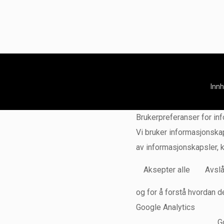
Inn
Brukerpreferanser for in
Vi bruker informasjonskap
av informasjonskapsler, 
Aksepter alle
Avslå
og for å forstå hvordan d
Google Analytics
G