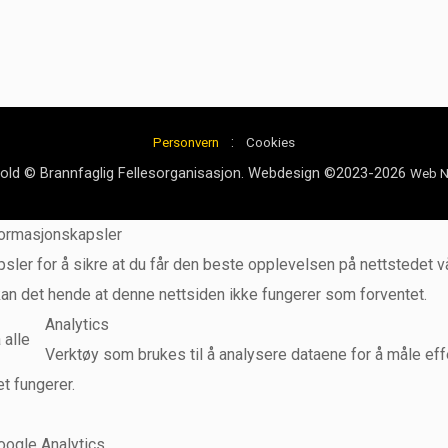
:
Personvern
Cookies
hold © Brannfaglig Fellesorganisasjon. Webdesign ©2023-2026
Web N
formasjonskapsler
sler for å sikre at du får den beste opplevelsen på nettstedet vå
kan det hende at denne nettsiden ikke fungerer som forventet.
Analytics
 alle
Verktøy som brukes til å analysere dataene for å måle effek
et fungerer.
oogle Analytics