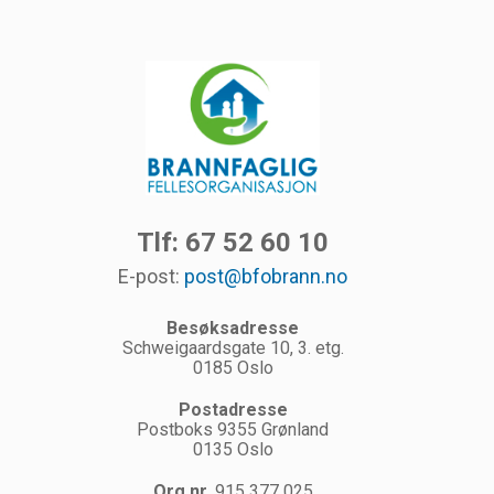
Tlf: 67 52 60 10
E-post:
post@bfobrann.no
Besøksadresse
Schweigaardsgate 10, 3. etg.
0185 Oslo
Postadresse
Postboks 9355 Grønland
0135 Oslo
Org.nr.
915 377 025