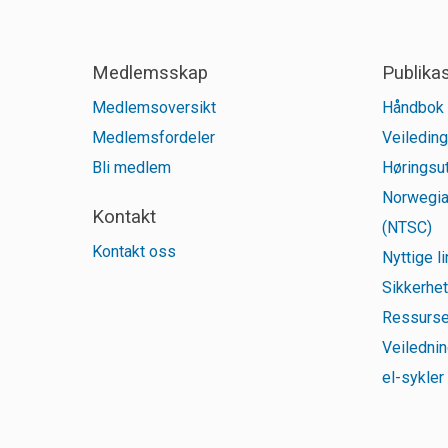
Medlemsskap
Publika
Medlemsoversikt
Håndbok 
Medlemsfordeler
Veileding
Bli medlem
Høringsut
Norwegia
Kontakt
(NTSC)
Kontakt oss
Nyttige l
Sikkerhet
Ressurse
Veilednin
el-sykler