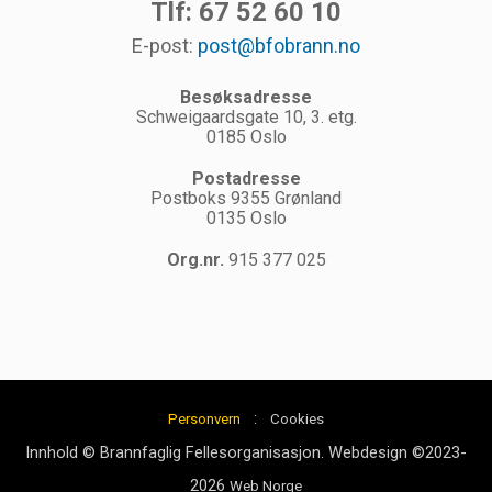
Tlf: 67 52 60 10
E-post:
post@bfobrann.no
Besøksadresse
Schweigaardsgate 10, 3. etg.
0185 Oslo
Postadresse
Postboks 9355 Grønland
0135 Oslo
Org.nr.
915 377 025
:
Personvern
Cookies
Innhold © Brannfaglig Fellesorganisasjon. Webdesign ©2023-
2026
Web Norge